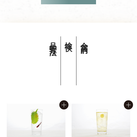
品尝方法。
愉快
金宫的