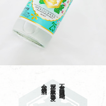
金宫烧酒
深受一般平民喜爱
不言而喻地好喝